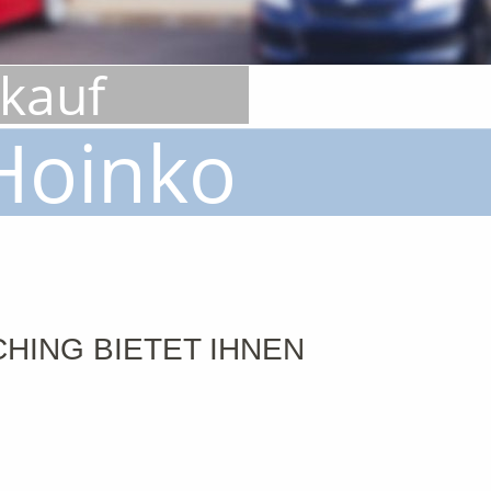
rkauf
Hoinko
HING BIETET IHNEN